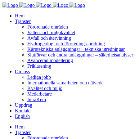
Hem
Tjänster
Förorenade områden
Vatten- och miljökvalitet
Avfall och återvinning
Hydrogeologi och föroreningsspridning
Kärntekniska anläggningar – tekniska utredningar
Slutförvar och andra anläggningar – säkerhetsanalyser
Avancerad modellering
Friklassning
Om oss
Lediga jobb
Internationella samarbeten och nätverk
Kvalitet och miljö
Medarbetare
IntraKem
Uppdrag
Kontakt
English
Hem
Tjänster
Förorenade områden