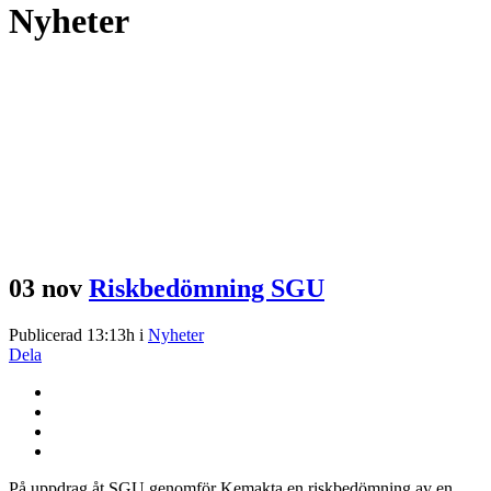
Nyheter
03 nov
Riskbedömning SGU
Publicerad 13:13h
i
Nyheter
Dela
På uppdrag åt SGU genomför Kemakta en riskbedömning av en