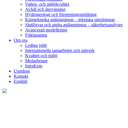
Vatten- och miljökvalitet
Avfall och återvinning
Hydrogeologi och föroreningsspridning
Kärntekniska anläggningar – tekniska utredningar
Slutförvar och andra anläggningar – säkerhetsanalyser
Avancerad modellering
Friklassning
Om oss
Lediga jobb
Internationella samarbeten och nätverk
Kvalitet och miljö
Medarbetare
IntraKem
Uppdrag
Kontakt
English