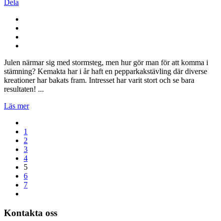
Dela
Julen närmar sig med stormsteg, men hur gör man för att komma i
stämning? Kemakta har i år haft en pepparkakstävling där diverse
kreationer har bakats fram. Intresset har varit stort och se bara
resultaten! ...
Läs mer
1
2
3
4
5
6
7
Kontakta oss