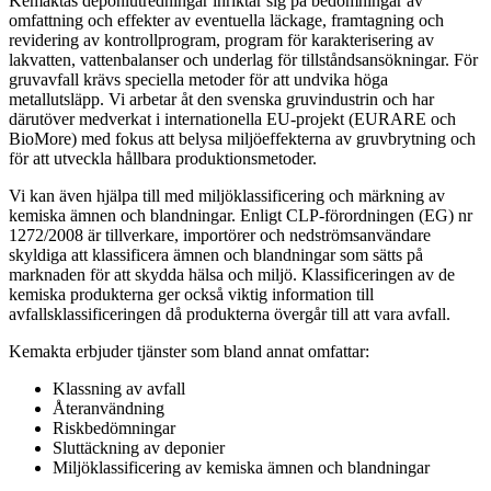
Kemaktas deponiutredningar inriktar sig på bedömningar av
omfattning och effekter av eventuella läckage, framtagning och
revidering av kontrollprogram, program för karakterisering av
lakvatten, vattenbalanser och underlag för tillståndsansökningar. För
gruvavfall krävs speciella metoder för att undvika höga
metallutsläpp. Vi arbetar åt den svenska gruvindustrin och har
därutöver medverkat i internationella EU-projekt (EURARE och
BioMore) med fokus att belysa miljöeffekterna av gruvbrytning och
för att utveckla hållbara produktionsmetoder.
Vi kan även hjälpa till med miljöklassificering och märkning av
kemiska ämnen och blandningar. Enligt CLP-förordningen (EG) nr
1272/2008 är tillverkare, importörer och nedströmsanvändare
skyldiga att klassificera ämnen och blandningar som sätts på
marknaden för att skydda hälsa och miljö. Klassificeringen av de
kemiska produkterna ger också viktig information till
avfallsklassificeringen då produkterna övergår till att vara avfall.
Kemakta erbjuder tjänster som bland annat omfattar:
Klassning av avfall
Återanvändning
Riskbedömningar
Sluttäckning av deponier
Miljöklassificering av kemiska ämnen och blandningar