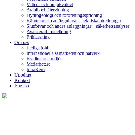
Vatten- och miljökvalitet
Avfall och återvinning
Hydrogeologi och föroreningsspridning
Kärntekniska anläggningar – tekniska utredningar
Slutförvar och andra anläggningar – säkerhetsanalyser
Avancerad modellering
Friklassning
Om oss
Lediga jobb
Internationella samarbeten och nätverk
Kvalitet och miljö
Medarbetare
IntraKem
Uppdrag
Kontakt
English