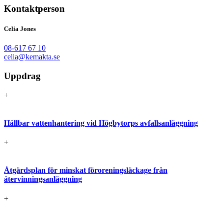
Kontaktperson
Celia Jones
08-617 67 10
celia@kemakta.se
Uppdrag
+
Hållbar vattenhantering vid Högbytorps avfallsanläggning
+
Åtgärdsplan för minskat föroreningsläckage från
återvinningsanläggning
+