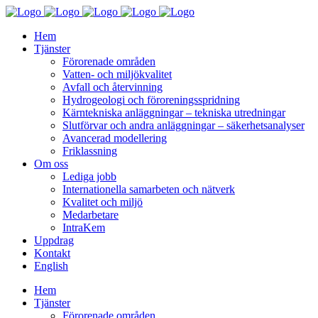
Hem
Tjänster
Förorenade områden
Vatten- och miljökvalitet
Avfall och återvinning
Hydrogeologi och föroreningsspridning
Kärntekniska anläggningar – tekniska utredningar
Slutförvar och andra anläggningar – säkerhetsanalyser
Avancerad modellering
Friklassning
Om oss
Lediga jobb
Internationella samarbeten och nätverk
Kvalitet och miljö
Medarbetare
IntraKem
Uppdrag
Kontakt
English
Hem
Tjänster
Förorenade områden