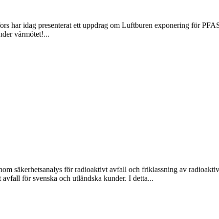
rs har idag presenterat ett uppdrag om Luftburen exponering för PFA
der vårmötet!...
m säkerhetsanalys för radioaktivt avfall och friklassning av radioakti
 avfall för svenska och utländska kunder. I detta...