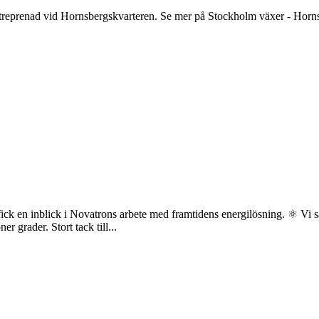
treprenad vid Hornsbergskvarteren. Se mer på Stockholm växer - Horns
i fick en inblick i Novatrons arbete med framtidens energilösning. ⚛️ V
r grader. Stort tack till...