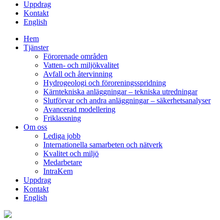
Uppdrag
Kontakt
English
Hem
Tjänster
Förorenade områden
Vatten- och miljökvalitet
Avfall och återvinning
Hydrogeologi och föroreningsspridning
Kärntekniska anläggningar – tekniska utredningar
Slutförvar och andra anläggningar – säkerhetsanalyser
Avancerad modellering
Friklassning
Om oss
Lediga jobb
Internationella samarbeten och nätverk
Kvalitet och miljö
Medarbetare
IntraKem
Uppdrag
Kontakt
English