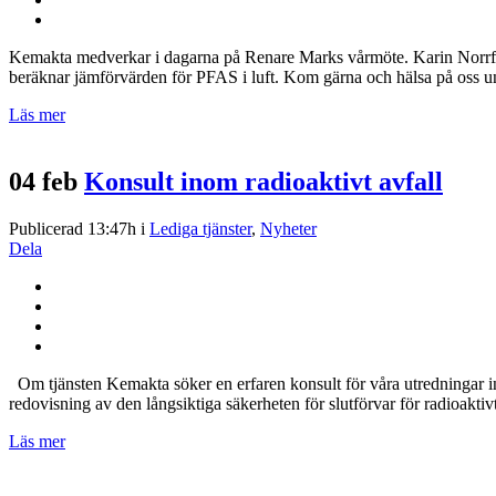
Kemakta medverkar i dagarna på Renare Marks vårmöte. Karin Norrfo
beräknar jämförvärden för PFAS i luft. Kom gärna och hälsa på oss un
Läs mer
04 feb
Konsult inom radioaktivt avfall
Publicerad 13:47h
i
Lediga tjänster
,
Nyheter
Dela
Om tjänsten Kemakta söker en erfaren konsult för våra utredningar ino
redovisning av den långsiktiga säkerheten för slutförvar för radioaktivt
Läs mer