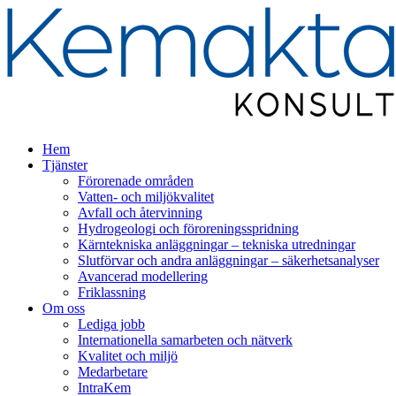
Hem
Tjänster
Förorenade områden
Vatten- och miljökvalitet
Avfall och återvinning
Hydrogeologi och föroreningsspridning
Kärntekniska anläggningar – tekniska utredningar
Slutförvar och andra anläggningar – säkerhetsanalyser
Avancerad modellering
Friklassning
Om oss
Lediga jobb
Internationella samarbeten och nätverk
Kvalitet och miljö
Medarbetare
IntraKem