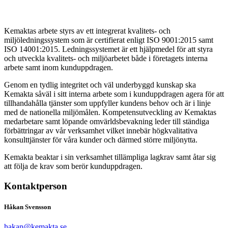
Kemaktas arbete styrs av ett integrerat kvalitets- och
miljöledningssystem som är certifierat enligt ISO 9001:2015 samt
ISO 14001:2015. Ledningssystemet är ett hjälpmedel för att styra
och utveckla kvalitets- och miljöarbetet både i företagets interna
arbete samt inom kunduppdragen.
Genom en tydlig integritet och väl underbyggd kunskap ska
Kemakta såväl i sitt interna arbete som i kunduppdragen agera för att
tillhandahålla tjänster som uppfyller kundens behov och är i linje
med de nationella miljömålen. Kompetensutveckling av Kemaktas
medarbetare samt löpande omvärldsbevakning leder till ständiga
förbättringar av vår verksamhet vilket innebär högkvalitativa
konsulttjänster för våra kunder och därmed större miljönytta.
Kemakta beaktar i sin verksamhet tillämpliga lagkrav samt åtar sig
att följa de krav som berör kunduppdragen.
Kontaktperson
Håkan Svensson
hakan@kemakta.se