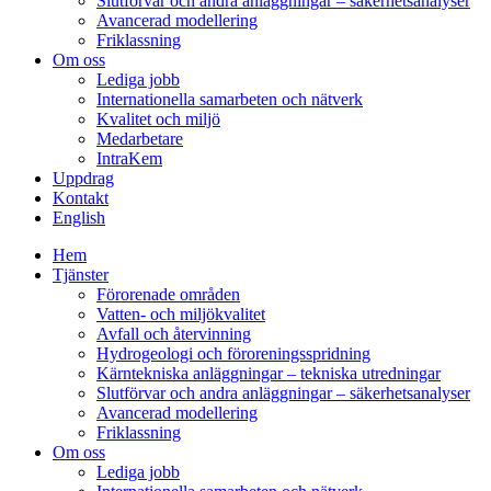
Slutförvar och andra anläggningar – säkerhetsanalyser
Avancerad modellering
Friklassning
Om oss
Lediga jobb
Internationella samarbeten och nätverk
Kvalitet och miljö
Medarbetare
IntraKem
Uppdrag
Kontakt
English
Hem
Tjänster
Förorenade områden
Vatten- och miljökvalitet
Avfall och återvinning
Hydrogeologi och föroreningsspridning
Kärntekniska anläggningar – tekniska utredningar
Slutförvar och andra anläggningar – säkerhetsanalyser
Avancerad modellering
Friklassning
Om oss
Lediga jobb