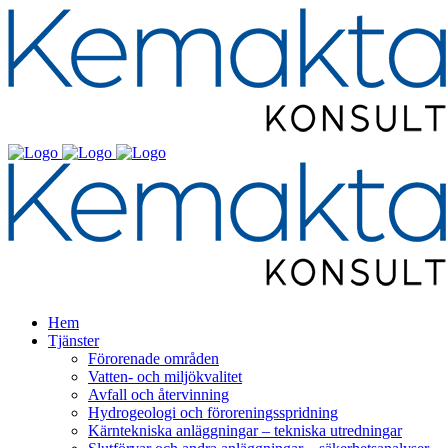
Hem
Tjänster
Förorenade områden
Vatten- och miljökvalitet
Avfall och återvinning
Hydrogeologi och föroreningsspridning
Kärntekniska anläggningar – tekniska utredningar