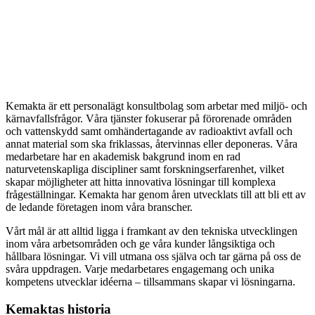
Kemakta är ett personalägt konsultbolag som arbetar med miljö- och
kärnavfallsfrågor. Våra tjänster fokuserar på förorenade områden
och vattenskydd samt omhändertagande av radioaktivt avfall och
annat material som ska friklassas, återvinnas eller deponeras. Våra
medarbetare har en akademisk bakgrund inom en rad
naturvetenskapliga discipliner samt forskningserfarenhet, vilket
skapar möjligheter att hitta innovativa lösningar till komplexa
frågeställningar. Kemakta har genom åren utvecklats till att bli ett av
de ledande företagen inom våra branscher.
Vårt mål är att alltid ligga i framkant av den tekniska utvecklingen
inom våra arbetsområden och ge våra kunder långsiktiga och
hållbara lösningar. Vi vill utmana oss själva och tar gärna på oss de
svåra uppdragen. Varje medarbetares engagemang och unika
kompetens utvecklar idéerna – tillsammans skapar vi lösningarna.
Kemaktas historia