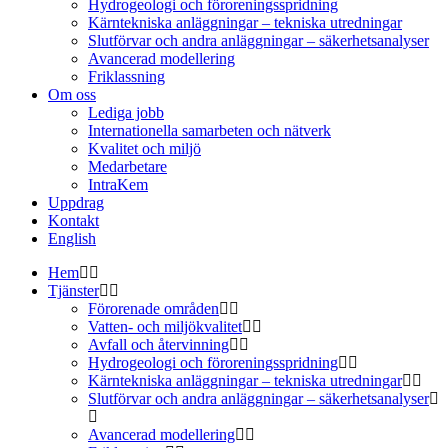
Hydrogeologi och föroreningsspridning
Kärntekniska anläggningar – tekniska utredningar
Slutförvar och andra anläggningar – säkerhetsanalyser
Avancerad modellering
Friklassning
Om oss
Lediga jobb
Internationella samarbeten och nätverk
Kvalitet och miljö
Medarbetare
IntraKem
Uppdrag
Kontakt
English
Hem
Tjänster
Förorenade områden
Vatten- och miljökvalitet
Avfall och återvinning
Hydrogeologi och föroreningsspridning
Kärntekniska anläggningar – tekniska utredningar
Slutförvar och andra anläggningar – säkerhetsanalyser
Avancerad modellering