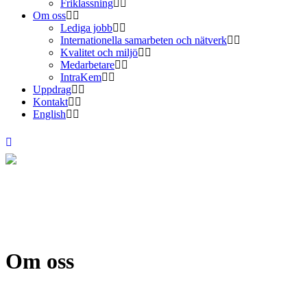
Friklassning
Om oss
Lediga jobb
Internationella samarbeten och nätverk
Kvalitet och miljö
Medarbetare
IntraKem
Uppdrag
Kontakt
English
Om oss