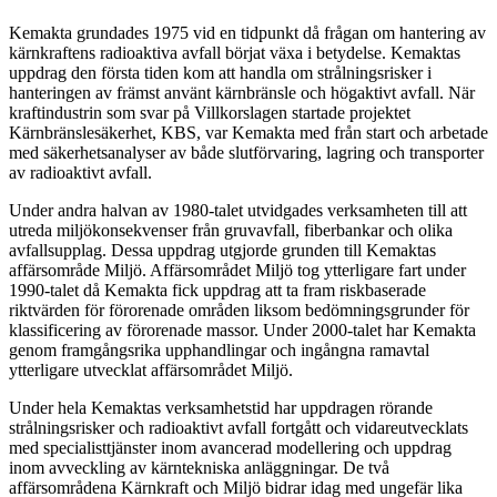
Kemakta grundades 1975 vid en tidpunkt då frågan om hantering av
kärnkraftens radioaktiva avfall börjat växa i betydelse. Kemaktas
uppdrag den första tiden kom att handla om strålningsrisker i
hanteringen av främst använt kärnbränsle och högaktivt avfall. När
kraftindustrin som svar på Villkorslagen startade projektet
Kärnbränslesäkerhet, KBS, var Kemakta med från start och arbetade
med säkerhetsanalyser av både slutförvaring, lagring och transporter
av radioaktivt avfall.
Under andra halvan av 1980-talet utvidgades verksamheten till att
utreda miljökonsekvenser från gruvavfall, fiberbankar och olika
avfallsupplag. Dessa uppdrag utgjorde grunden till Kemaktas
affärsområde Miljö. Affärsområdet Miljö tog ytterligare fart under
1990-talet då Kemakta fick uppdrag att ta fram riskbaserade
riktvärden för förorenade områden liksom bedömningsgrunder för
klassificering av förorenade massor. Under 2000-talet har Kemakta
genom framgångsrika upphandlingar och ingångna ramavtal
ytterligare utvecklat affärsområdet Miljö.
Under hela Kemaktas verksamhetstid har uppdragen rörande
strålningsrisker och radioaktivt avfall fortgått och vidareutvecklats
med specialisttjänster inom avancerad modellering och uppdrag
inom avveckling av kärntekniska anläggningar. De två
affärsområdena Kärnkraft och Miljö bidrar idag med ungefär lika