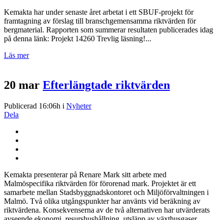
Kemakta har under senaste året arbetat i ett SBUF-projekt för
framtagning av förslag till branschgemensamma riktvärden för
bergmaterial. Rapporten som summerar resultaten publicerades idag
på denna länk: Projekt 14260 Trevlig läsning!...
Läs mer
20 mar
Efterlängtade riktvärden
Publicerad 16:06h
i
Nyheter
Dela
Kemakta presenterar på Renare Mark sitt arbete med
Malmöspecifika riktvärden för förorenad mark. Projektet är ett
samarbete mellan Stadsbyggnadskontoret och Miljöförvaltningen i
Malmö. Två olika utgångspunkter har använts vid beräkning av
riktvärdena. Konsekvenserna av de två alternativen har utvärderats
avseende ekonomi, resurshushållning, utsläpp av växthusgaser...