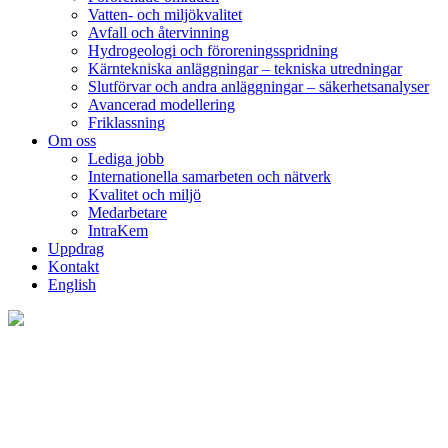
Vatten- och miljökvalitet
Avfall och återvinning
Hydrogeologi och föroreningsspridning
Kärntekniska anläggningar – tekniska utredningar
Slutförvar och andra anläggningar – säkerhetsanalyser
Avancerad modellering
Friklassning
Om oss
Lediga jobb
Internationella samarbeten och nätverk
Kvalitet och miljö
Medarbetare
IntraKem
Uppdrag
Kontakt
English