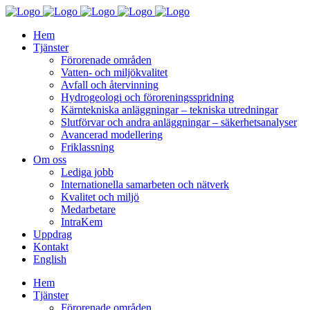
Hem
Tjänster
Förorenade områden
Vatten- och miljökvalitet
Avfall och återvinning
Hydrogeologi och föroreningsspridning
Kärntekniska anläggningar – tekniska utredningar
Slutförvar och andra anläggningar – säkerhetsanalyser
Avancerad modellering
Friklassning
Om oss
Lediga jobb
Internationella samarbeten och nätverk
Kvalitet och miljö
Medarbetare
IntraKem
Uppdrag
Kontakt
English
Hem
Tjänster
Förorenade områden