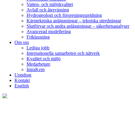
Vatten- och miljökvalitet
Avfall och återvinning
Hydrogeologi och föroreningsspridning
Kärntekniska anläggningar – tekniska utredningar
Slutförvar och andra anläggningar – säkerhetsanalyser
Avancerad modellering
Friklassning
Om oss
Lediga jobb
Internationella samarbeten och nätverk
Kvalitet och miljö
Medarbetare
IntraKem
Uppdrag
Kontakt
English