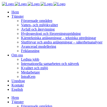
Hem
Tjänster
Förorenade områden
Vatten- och miljökvalitet
Avfall och återvinning
Hydrogeologi och föroreningsspridning
Kärntekniska anläggningar – tekniska utredningar
Slutförvar och andra anläggningar – säkerhetsanalyser
Avancerad modellering
Friklassning
Om oss
Lediga jobb
Internationella samarbeten och nätverk
Kvalitet och miljö
Medarbetare
IntraKem
Uppdrag
Kontakt
English
Hem
Tjänster
Förorenade områden