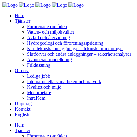
Hem
Tjänster
Förorenade områden
Vatten- och miljökvalitet
Avfall och återvinning
Hydrogeologi och föroreningsspridning
Kärntekniska anläggningar – tekniska utredningar
Slutförvar och andra anläggningar – säkerhetsanalyser
Avancerad modellering
Friklassning
Om oss
Lediga jobb
Internationella samarbeten och nätverk
Kvalitet och miljö
Medarbetare
IntraKem
Uppdrag
Kontakt
English
Hem
Tjänster
Förorenade områden