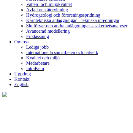
Vatten- och miljökvalitet
Avfall och återvinning
Hydrogeologi och föroreningsspridning
Kärntekniska anläggningar – tekniska utredningar
Slutförvar och andra anläggningar – säkerhetsanalyser
Avancerad modellering
Friklassning
Om oss
Lediga jobb
Internationella samarbeten och nätverk
Kvalitet och miljö
Medarbetare
IntraKem
Uppdrag
Kontakt
English