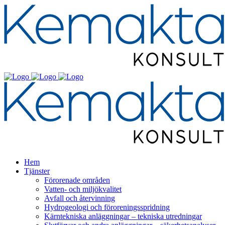
Hem
Tjänster
Förorenade områden
Vatten- och miljökvalitet
Avfall och återvinning
Hydrogeologi och föroreningsspridning
Kärntekniska anläggningar – tekniska utredningar