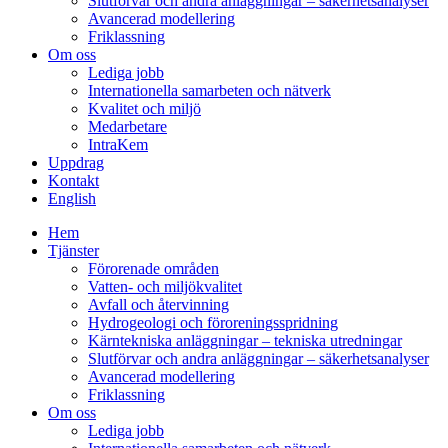
Slutförvar och andra anläggningar – säkerhetsanalyser
Avancerad modellering
Friklassning
Om oss
Lediga jobb
Internationella samarbeten och nätverk
Kvalitet och miljö
Medarbetare
IntraKem
Uppdrag
Kontakt
English
Hem
Tjänster
Förorenade områden
Vatten- och miljökvalitet
Avfall och återvinning
Hydrogeologi och föroreningsspridning
Kärntekniska anläggningar – tekniska utredningar
Slutförvar och andra anläggningar – säkerhetsanalyser
Avancerad modellering
Friklassning
Om oss
Lediga jobb