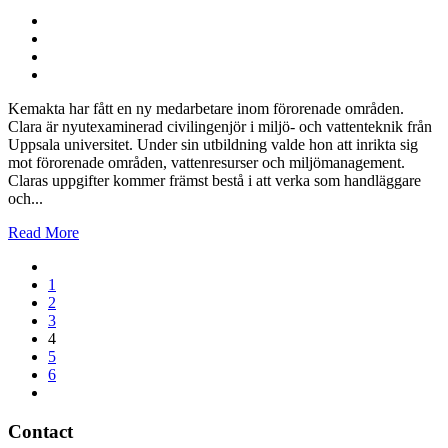
Kemakta har fått en ny medarbetare inom förorenade områden.
Clara är nyutexaminerad civilingenjör i miljö- och vattenteknik från
Uppsala universitet. Under sin utbildning valde hon att inrikta sig
mot förorenade områden, vattenresurser och miljömanagement.
Claras uppgifter kommer främst bestå i att verka som handläggare
och...
Read More
1
2
3
4
5
6
Contact