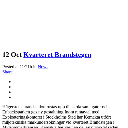
12 Oct
Kvarteret Brandstegen
Posted at 11:21h
in
News
Share
Hägerstens brandstation rustas upp till skola samt gator och
Enbacksparken ges ny gestaltning Inom ramavtal med
Exploateringskontoret i Stockholms Stad har Kemakta utfört
miljötekniska markundersökningar vid kvarteret Brandstegen i
Midsommarkransen. Kemakta har varit en del av projektet sedan