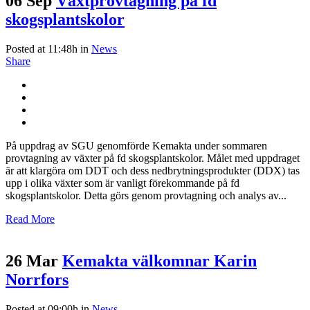
06 Sep
Växtprovtagning på fd
skogsplantskolor
Posted at 11:48h
in
News
Share
På uppdrag av SGU genomförde Kemakta under sommaren
provtagning av växter på fd skogsplantskolor. Målet med uppdraget
är att klargöra om DDT och dess nedbrytningsprodukter (DDX) tas
upp i olika växter som är vanligt förekommande på fd
skogsplantskolor. Detta görs genom provtagning och analys av...
Read More
26 Mar
Kemakta välkomnar Karin
Norrfors
Posted at 09:00h
in
News